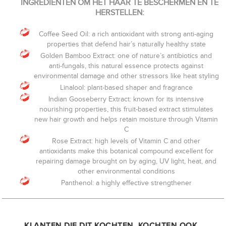
INGREDIËNTEN OM HET HAAR TE BESCHERMEN EN TE
HERSTELLEN:
Coffee Seed Oil: a rich antioxidant with strong anti-aging
properties that defend hair’s naturally healthy state
Golden Bamboo Extract: one of nature’s antibiotics and
anti-fungals, this natural essence protects against
environmental damage and other stressors like heat styling
Linalool: plant-based shaper and fragrance
Indian Gooseberry Extract: known for its intensive
nourishing properties, this fruit-based extract stimulates
new hair growth and helps retain moisture through Vitamin
C
Rose Extract: high levels of Vitamin C and other
antioxidants make this botanical compound excellent for
repairing damage brought on by aging, UV light, heat, and
other environmental conditions
Panthenol: a highly effective strengthener
KLANTEN DIE DIT KOCHTEN, KOCHTEN OOK..