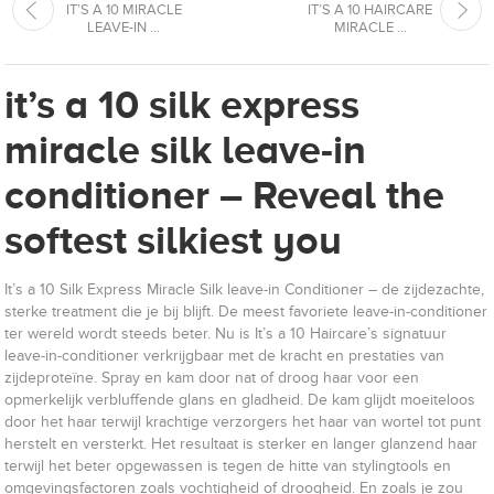
IT’S A 10 MIRACLE
IT’S A 10 HAIRCARE
LEAVE-IN ...
MIRACLE ...
it’s a 10 silk express
miracle silk leave-in
conditioner – Reveal the
softest silkiest you
It’s a 10 Silk Express Miracle Silk leave-in Conditioner – de zijdezachte,
sterke treatment die je bij blijft. De meest favoriete leave-in-conditioner
ter wereld wordt steeds beter. Nu is It’s a 10 Haircare’s signatuur
leave-in-conditioner verkrijgbaar met de kracht en prestaties van
zijdeproteïne. Spray en kam door nat of droog haar voor een
opmerkelijk verbluffende glans en gladheid. De kam glijdt moeiteloos
door het haar terwijl krachtige verzorgers het haar van wortel tot punt
herstelt en versterkt. Het resultaat is sterker en langer glanzend haar
terwijl het beter opgewassen is tegen de hitte van stylingtools en
omgevingsfactoren zoals vochtigheid of droogheid. En zoals je zou