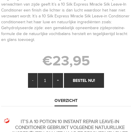
verwachten van zijde geeft It’s a 10 Silk Express Miracle Silk Leave-In
Conditioner een finish die lichter is dan lucht waardoor het haar niet
verzwaart wordt. It’s a 10 Silk Express Miracle Silk Leave-in Conditioner
conditioneert het haar luxe en natuurlijke ingrediënten zoals:
Gehydrolyseerde zijde: een gemakkelijk opneembare zijdeproteïne-
formule die de natuurlijke vochtbalans herstelt en tegelijkertijd kracht
en glans toevoegt.
€23,95
-
+
OVERZICHT
IT’S A 10 POTION 10 INSTANT REPAIR LEAVE-IN
CONDITIONER GEBRUIKT VOLGENDE NATUURLIJKE